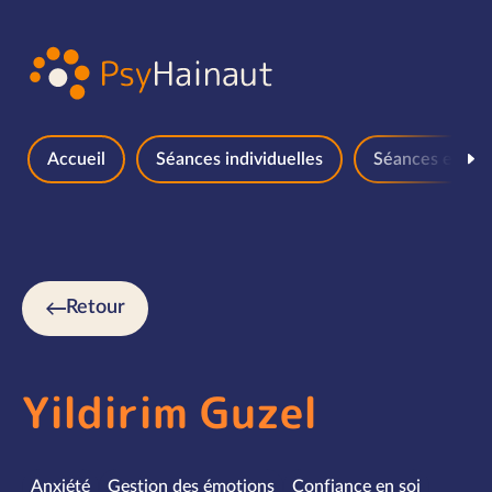
Aller au contenu
Accueil
Séances individuelles
Séances en gr
Retour
Yildirim Guzel
Spécialités
Anxiété
Gestion des émotions
Confiance en soi