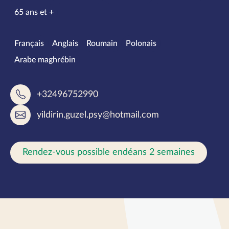
65 ans et +
Langues parlées
Français
Anglais
Roumain
Polonais
Arabe maghrébin
+32496752990
yildirin.guzel.psy@hotmail.com
Rendez-vous possible endéans 2 semaines