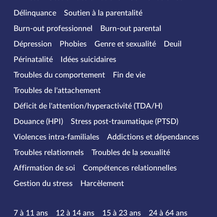
Délinquance
Soutien à la parentalité
Burn-out professionnel
Burn-out parental
Dépression
Phobies
Genre et sexualité
Deuil
Périnatalité
Idées suicidaires
Troubles du comportement
Fin de vie
Troubles de l'attachement
Déficit de l'attention/hyperactivité (TDA/H)
Douance (HPI)
Stress post-traumatique (PTSD)
Violences intra-familiales
Addictions et dépendances
Troubles relationnels
Troubles de la sexualité
Affirmation de soi
Compétences relationnelles
Gestion du stress
Harcèlement
Tranches d’âge
7 à 11 ans
12 à 14 ans
15 à 23 ans
24 à 64 ans