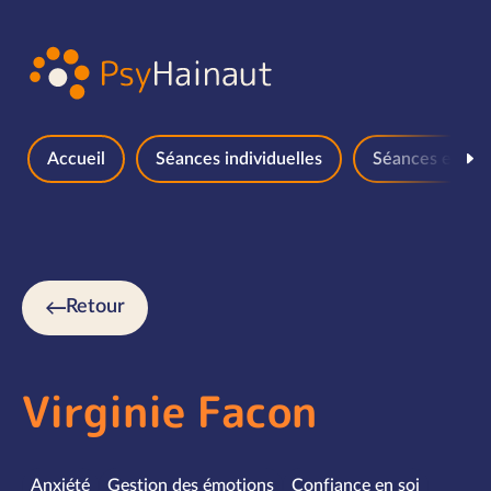
Aller au contenu
Accueil
Séances individuelles
Séances en gr
Retour
Virginie Facon
Spécialités
Anxiété
Gestion des émotions
Confiance en soi