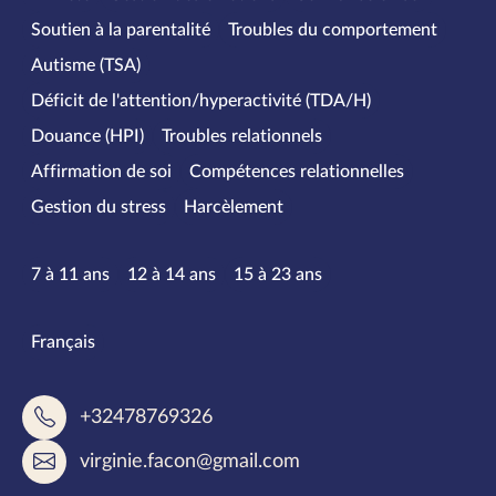
Soutien à la parentalité
Troubles du comportement
Autisme (TSA)
Déficit de l'attention/hyperactivité (TDA/H)
Douance (HPI)
Troubles relationnels
Affirmation de soi
Compétences relationnelles
Gestion du stress
Harcèlement
Tranches d’âge
7 à 11 ans
12 à 14 ans
15 à 23 ans
Langues parlées
Français
+32478769326
virginie.facon@gmail.com