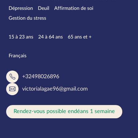
Dépression
Deuil
Affirmation de soi
Gestion du stress
Tranches d’âge
15 à 23 ans
24 à 64 ans
65 ans et +
Langues parlées
Français
+32498026896
victorialagae96@gmail.com
Rendez-vous possible endéans 1 semaine