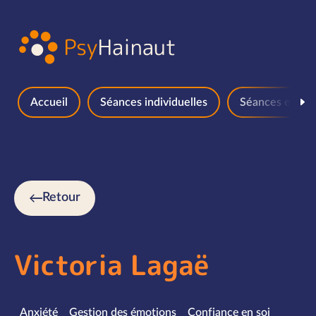
Aller au contenu
Accueil
Séances individuelles
Séances en gr
Retour
Victoria Lagaë
Spécialités
Anxiété
Gestion des émotions
Confiance en soi