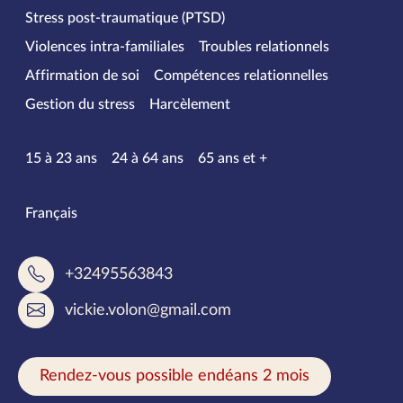
Stress post-traumatique (PTSD)
Violences intra-familiales
Troubles relationnels
Affirmation de soi
Compétences relationnelles
Gestion du stress
Harcèlement
Tranches d’âge
15 à 23 ans
24 à 64 ans
65 ans et +
Langues parlées
Français
+32495563843
vickie.volon@gmail.com
Rendez-vous possible endéans 2 mois