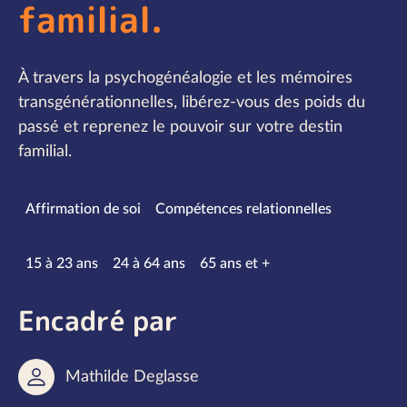
familial.
À travers la psychogénéalogie et les mémoires
transgénérationnelles, libérez-vous des poids du
passé et reprenez le pouvoir sur votre destin
familial.
Spécialités
Affirmation de soi
Compétences relationnelles
Tranches d’âge
15 à 23 ans
24 à 64 ans
65 ans et +
Encadré par
Mathilde Deglasse