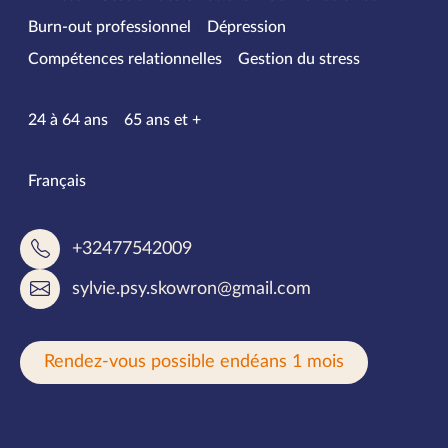
Burn-out professionnel
Dépression
Compétences relationnelles
Gestion du stress
Tranches d’âge
24 à 64 ans
65 ans et +
Langues parlées
Français
+32477542009
sylvie.psy.skowron@gmail.com
Rendez-vous possible endéans 1 mois