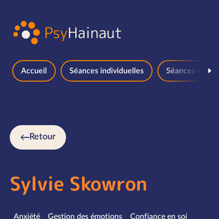
Aller au contenu
Accueil
Séances individuelles
Séances en gr
Retour
Sylvie Skowron
Spécialités
Anxiété
Gestion des émotions
Confiance en soi