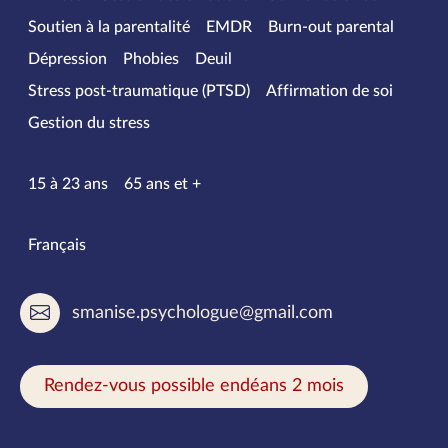
Soutien à la parentalité
EMDR
Burn-out parental
Dépression
Phobies
Deuil
Stress post-traumatique (PTSD)
Affirmation de soi
Gestion du stress
Tranches d’âge
15 à 23 ans
65 ans et +
Langues parlées
Français
smanise.psychologue@gmail.com
Rendez-vous possible endéans 2 mois