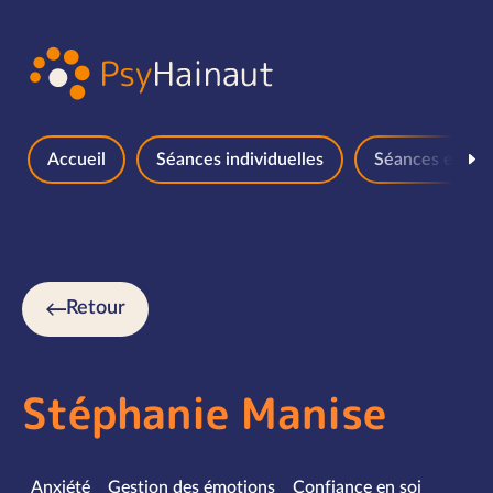
Aller au contenu
Accueil
Séances individuelles
Séances en gr
Retour
Stéphanie Manise
Spécialités
Anxiété
Gestion des émotions
Confiance en soi