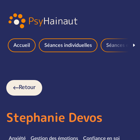
Aller au contenu
Accueil
Séances individuelles
Séances en gr
Retour
Stephanie Devos
Spécialités
Anxiété
Gestion des émotions
Confiance en soi