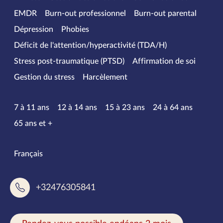
EMDR
Burn-out professionnel
Burn-out parental
Dépression
Phobies
Déficit de l'attention/hyperactivité (TDA/H)
Stress post-traumatique (PTSD)
Affirmation de soi
Gestion du stress
Harcèlement
Tranches d’âge
7 à 11 ans
12 à 14 ans
15 à 23 ans
24 à 64 ans
65 ans et +
Langues parlées
Français
+32476305841