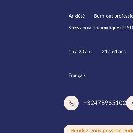
Spécialités
Anxiété
Burn-out professi
Stress post-traumatique (PTSD
Tranches d
15 à 23 ans
24 à 64 ans
Langues pa
Français
+32478985102
Rendez-vous possible end