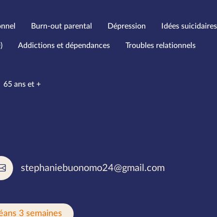
onnel
Burn-out parental
Dépression
Idées suicidaire
)
Addictions et dépendances
Troubles relationnels
’âge
65 ans et +
rlées
stephaniebuonomo24@gmail.com
éans 3 semaines