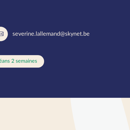
rlées
severine.lallemand@skynet.be
éans 2 semaines