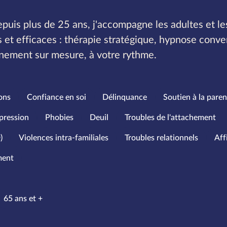
puis plus de 25 ans, j'accompagne les adultes et l
et efficaces : thérapie stratégique, hypnose conve
ement sur mesure, à votre rythme.
ons
Confiance en soi
Délinquance
Soutien à la paren
pression
Phobies
Deuil
Troubles de l'attachement
)
Violences intra-familiales
Troubles relationnels
Aff
ment
’âge
65 ans et +