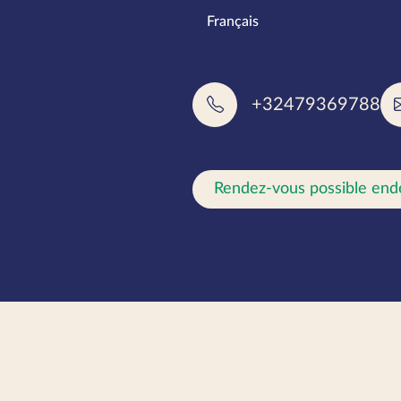
Langues pa
Français
+32479369788
Rendez-vous possible end