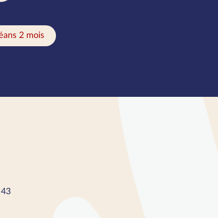
éans 2 mois
 43