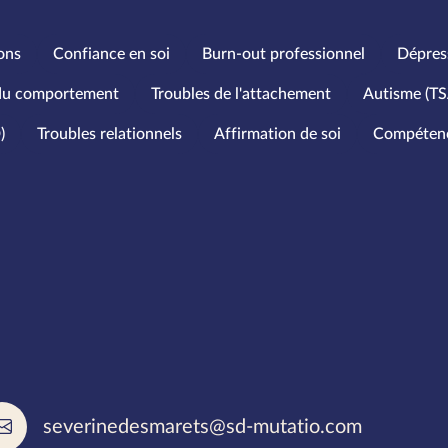
ons
Confiance en soi
Burn-out professionnel
Dépres
 du comportement
Troubles de l'attachement
Autisme (TS
)
Troubles relationnels
Affirmation de soi
Compétence
’âge
rlées
severinedesmarets@sd-mutatio.com