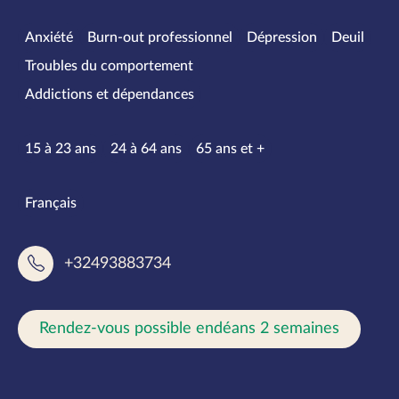
Spécialités
Anxiété
Burn-out professionnel
Dépression
Deuil
Troubles du comportement
Addictions et dépendances
Tranches d’âge
15 à 23 ans
24 à 64 ans
65 ans et +
Langues parlées
Français
+32493883734
Rendez-vous possible endéans 2 semaines