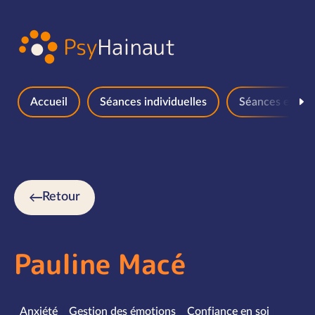
Aller au contenu
Accueil
Séances individuelles
Séances en gr
Retour
Pauline Macé
Spécialités
Anxiété
Gestion des émotions
Confiance en soi