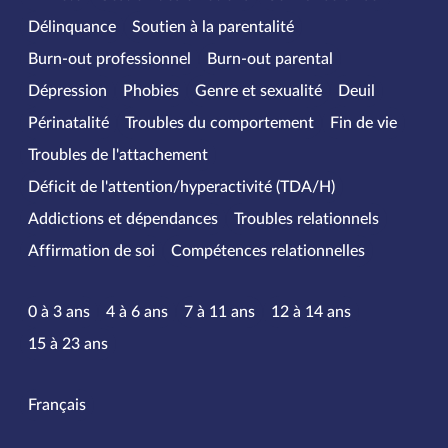
Délinquance
Soutien à la parentalité
Burn-out professionnel
Burn-out parental
Dépression
Phobies
Genre et sexualité
Deuil
Périnatalité
Troubles du comportement
Fin de vie
Troubles de l'attachement
Déficit de l'attention/hyperactivité (TDA/H)
Addictions et dépendances
Troubles relationnels
Affirmation de soi
Compétences relationnelles
Tranches d’âge
0 à 3 ans
4 à 6 ans
7 à 11 ans
12 à 14 ans
15 à 23 ans
Langues parlées
Français