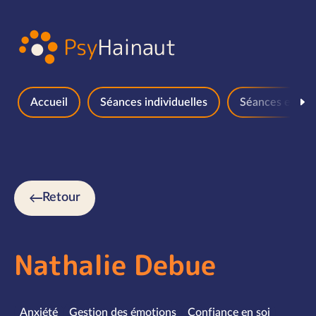
Aller au contenu
Accueil
Séances individuelles
Séances en gr
Retour
Nathalie Debue
Spécialités
Anxiété
Gestion des émotions
Confiance en soi