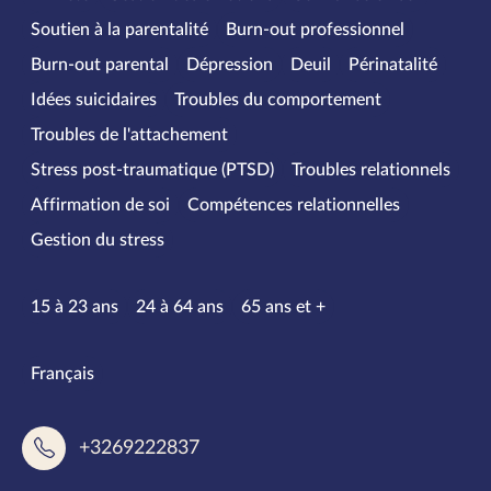
Soutien à la parentalité
Burn-out professionnel
Burn-out parental
Dépression
Deuil
Périnatalité
Idées suicidaires
Troubles du comportement
Troubles de l'attachement
Stress post-traumatique (PTSD)
Troubles relationnels
Affirmation de soi
Compétences relationnelles
Gestion du stress
Tranches d’âge
15 à 23 ans
24 à 64 ans
65 ans et +
Langues parlées
Français
+3269222837