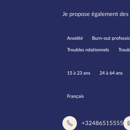
Je propose également des 
Spécialités
Anxiété
Burn-out professi
Troubles relationnels
Troub
Tranches d
15 à 23 ans
24 à 64 ans
Langues pa
Français
+32486515555