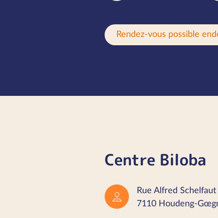
Rendez-vous possible end
Centre Biloba
Rue Alfred Schelfaut
7110 Houdeng-Gœgn