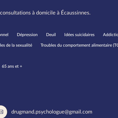
consultations à domicile à Écaussinnes.
onnel
Dépression
Deuil
Idées suicidaires
Addicti
les de la sexualité
Troubles du comportement alimentaire (T
’âge
65 ans et +
rlées
drugmand.psychologue@gmail.com