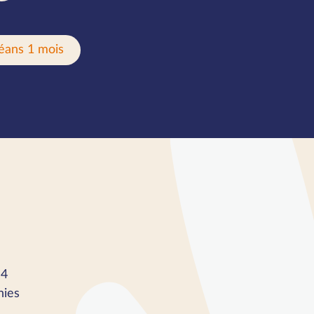
éans 1 mois
 4
ies