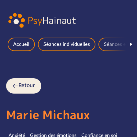
Aller au contenu
Accueil
Séances individuelles
Séances en gr
Retour
Marie Michaux
Spécialités
Anxiété
Gestion des émotions
Confiance en soi