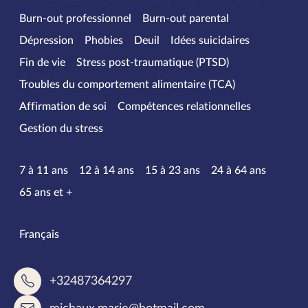
Burn-out professionnel
Burn-out parental
Dépression
Phobies
Deuil
Idées suicidaires
Fin de vie
Stress post-traumatique (PTSD)
Troubles du comportement alimentaire (TCA)
Affirmation de soi
Compétences relationnelles
Gestion du stress
Tranches d’âge
7 à 11 ans
12 à 14 ans
15 à 23 ans
24 à 64 ans
65 ans et +
Langues parlées
Français
+32487364297