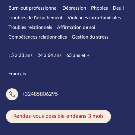
Burn-out professionnel
Dépression
Phobies
Deuil
Troubles de l'attachement
Violences intra-familiales
Troubles relationnels
Affirmation de soi
Compétences relationnelles
Gestion du stress
Tranches d’âge
15 à 23 ans
24 à 64 ans
65 ans et +
Langues parlées
Français
+32485806295
Rendez-vous possible endéans 3 mois