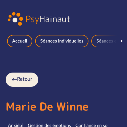
Aller au contenu
Accueil
Séances individuelles
Séances en gr
Retour
Marie De Winne
Spécialités
Anxiété
Gestion des émotions
Confiance en soi