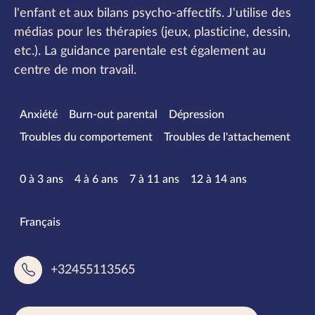
l'enfant et aux bilans psycho-affectifs. J'utilise des
médias pour les thérapies (jeux, plasticine, dessin,
etc.). La guidance parentale est également au
centre de mon travail.
Spécialités
Anxiété
Burn-out parental
Dépression
Troubles du comportement
Troubles de l'attachement
Tranches d’âge
0 à 3 ans
4 à 6 ans
7 à 11 ans
12 à 14 ans
Langues parlées
Français
+32455113565