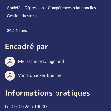
Spécialités
Anxiété
Dépression
Compétences relationnelles
Gestion du stress
Tranches d’âge
24 à 64 ans
Encadré par
Mélissandre Drugmand
Van Honacker Etienne
Informations pratiques
Le 07/07/26 à 14h00