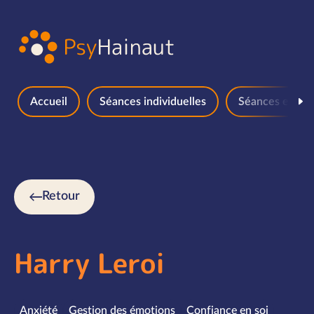
Aller au contenu
Accueil
Séances individuelles
Séances en gr
Retour
Harry Leroi
Spécialités
Anxiété
Gestion des émotions
Confiance en soi