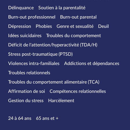
Délinquance
Soutien à la parentalité
Burn-out professionnel
Burn-out parental
Dépression
Phobies
Genre et sexualité
Deuil
Idées suicidaires
Troubles du comportement
Déficit de l'attention/hyperactivité (TDA/H)
Stress post-traumatique (PTSD)
Violences intra-familiales
Addictions et dépendances
Troubles relationnels
Troubles du comportement alimentaire (TCA)
Affirmation de soi
Compétences relationnelles
Gestion du stress
Harcèlement
Tranches d’âge
24 à 64 ans
65 ans et +