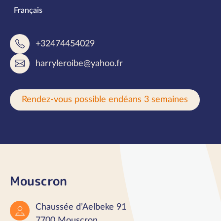
Langues parlées
Français
+32474454029
harryleroibe@yahoo.fr
Rendez-vous possible endéans 3 semaines
Mouscron
Chaussée d’Aelbeke 91
7700 Mouscron