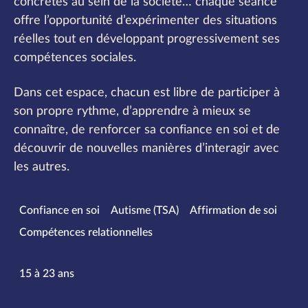
concrètes au sein de la société… chaque séance
offre l’opportunité d’expérimenter des situations
réelles tout en développant progressivement ses
compétences sociales.
Dans cet espace, chacun est libre de participer à
son propre rythme, d’apprendre à mieux se
connaître, de renforcer sa confiance en soi et de
découvrir de nouvelles manières d’interagir avec
les autres.
Spécialités
Confiance en soi
Autisme (TSA)
Affirmation de soi
Compétences relationnelles
Tranches d’âge
15 à 23 ans