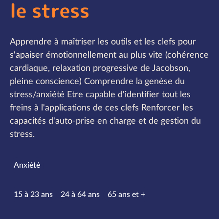
le stress
Apprendre à maîtriser les outils et les clefs pour
s'apaiser émotionnellement au plus vite (cohérence
cardiaque, relaxation progressive de Jacobson,
pleine conscience) Comprendre la genèse du
stress/anxiété Etre capable d'identifier tout les
freins à l'applications de ces clefs Renforcer les
capacités d'auto-prise en charge et de gestion du
stress.
Spécialités
Anxiété
Tranches d’âge
15 à 23 ans
24 à 64 ans
65 ans et +