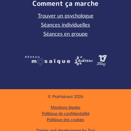
Comment ça marche
Trouver un psychologue
Séances individuelles
Séances en groupe
Partenaires
© PsyHainaut 2026
Mentions légales
Politique de confidentialité
Politique des cookies
Design and development by
Typi