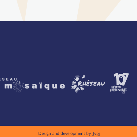
artenaires
Design and development by
Typi