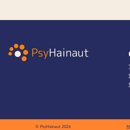
© PsyHainaut 2026
M