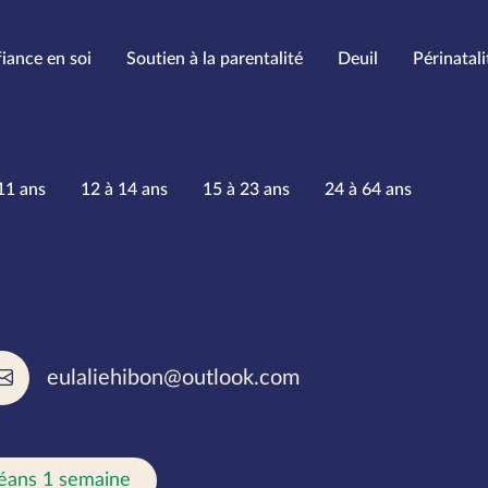
iance en soi
Soutien à la parentalité
Deuil
Périnatali
’âge
11 ans
12 à 14 ans
15 à 23 ans
24 à 64 ans
rlées
eulaliehibon@outlook.com
éans 1 semaine