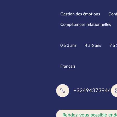
Spécialités
Gestion des émotions
Conf
Compétences relationnelles
Tranches d
0 à 3 ans
4 à 6 ans
7 à 
Langues pa
Français
+32494373944
Rendez-vous possible end