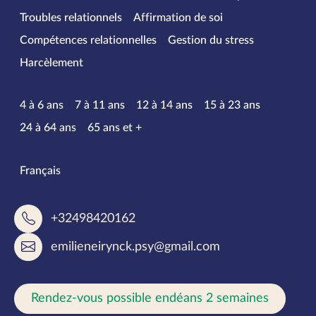
Troubles relationnels
Affirmation de soi
Compétences relationnelles
Gestion du stress
Harcèlement
Tranches d’âge
4 à 6 ans
7 à 11 ans
12 à 14 ans
15 à 23 ans
24 à 64 ans
65 ans et +
Langues parlées
Français
+32498420162
emilieneirynck.psy@gmail.com
Rendez-vous possible endéans 2 semaines