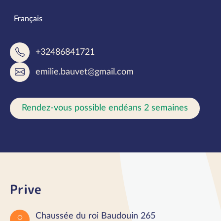
Langues parlées
Français
+32486841721
emilie.bauvet@gmail.com
Rendez-vous possible endéans 2 semaines
Prive
Chaussée du roi Baudouin 265