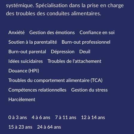
systémique. Spécialisation dans la prise en charge
des troubles des conduites alimentaires.
Spécialités
Anxiété
Gestion des émotions
Confiance en soi
Soutien à la parentalité
Burn-out professionnel
Burn-out parental
Dépression
Deuil
Idées suicidaires
Troubles de l'attachement
Douance (HPI)
Troubles du comportement alimentaire (TCA)
Compétences relationnelles
Gestion du stress
Harcèlement
Tranches d’âge
0 à 3 ans
4 à 6 ans
7 à 11 ans
12 à 14 ans
15 à 23 ans
24 à 64 ans