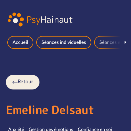
Aller au contenu
Accueil
Séances individuelles
Séances en gr
Retour
Emeline Delsaut
Spécialités
Anxiété
Gestion des émotions
Confiance en soi