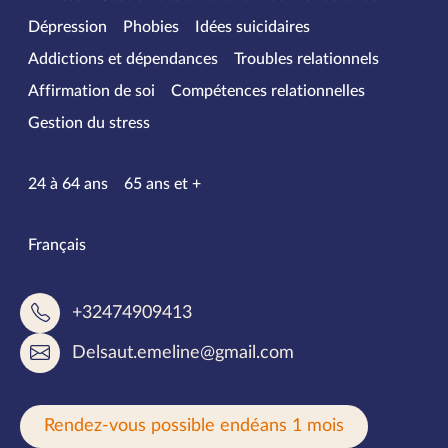
Dépression
Phobies
Idées suicidaires
Addictions et dépendances
Troubles relationnels
Affirmation de soi
Compétences relationnelles
Gestion du stress
Tranches d’âge
24 à 64 ans
65 ans et +
Langues parlées
Français
+32474909413
Delsaut.emeline@gmail.com
Rendez-vous possible endéans 1 mois