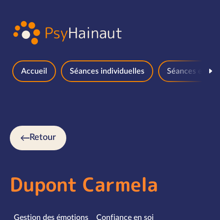
Aller au contenu
Accueil
Séances individuelles
Séances en gr
Retour
Dupont Carmela
Spécialités
Gestion des émotions
Confiance en soi