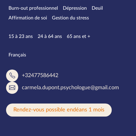
Burn-out professionnel
Dépression
Deuil
Affirmation de soi
Gestion du stress
Tranches d’âge
15 à 23 ans
24 à 64 ans
65 ans et +
Langues parlées
Français
+32477586442
carmela.dupont.psychologue@gmail.com
Rendez-vous possible endéans 1 mois