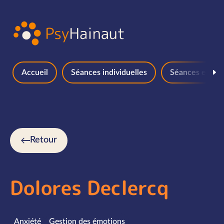
Aller au contenu
Accueil
Séances individuelles
Séances en gr
Retour
Dolores Declercq
Spécialités
Anxiété
Gestion des émotions