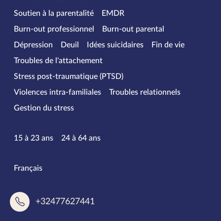
Soutien à la parentalité
EMDR
Burn-out professionnel
Burn-out parental
Dépression
Deuil
Idées suicidaires
Fin de vie
Troubles de l'attachement
Stress post-traumatique (PTSD)
Violences intra-familiales
Troubles relationnels
Gestion du stress
Tranches d’âge
15 à 23 ans
24 à 64 ans
Langues parlées
Français
+32477627441