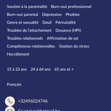
Soutien à la parentalité
Burn-out professionnel
Burn-out parental
Dépression
Phobies
Genre et sexualité
Deuil
Périnatalité
Troubles de l'attachement
Douance (HPI)
Troubles relationnels
Affirmation de soi
Compétences relationnelles
Gestion du stress
Harcèlement
Tranches d’âge
15 à 23 ans
24 à 64 ans
65 ans et +
Langues parlées
Français
+32496024746