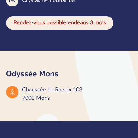
Crystal.m@hotmail.be
Rendez-vous possible endéans 3 mois
Odyssée Mons
Chaussée du Roeulx 103
7000 Mons