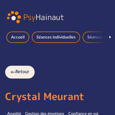
Aller au contenu
Accueil
Séances individuelles
Séances en gr
Retour
Crystal Meurant
Spécialités
Anxiété
Gestion des émotions
Confiance en soi