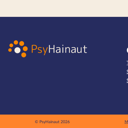
© PsyHainaut 2026
M