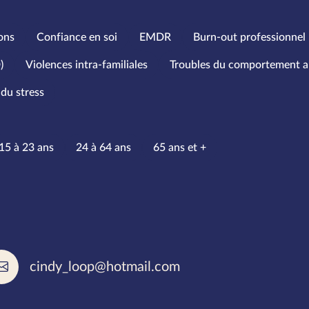
ons
Confiance en soi
EMDR
Burn-out professionnel
)
Violences intra-familiales
Troubles du comportement a
du stress
’âge
15 à 23 ans
24 à 64 ans
65 ans et +
rlées
cindy_loop@hotmail.com