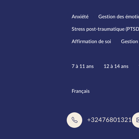
Spécialités
Anxiété
Gestion des émoti
Stress post-traumatique (PTSD
Affirmation de soi
Gestion 
Tranches d
7 à 11 ans
12 à 14 ans
Langues pa
Français
+32476801321