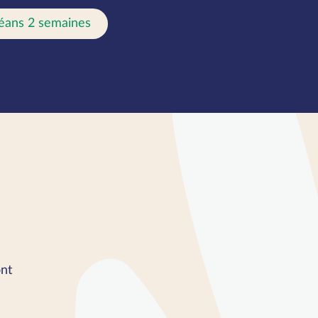
éans 2 semaines
nt