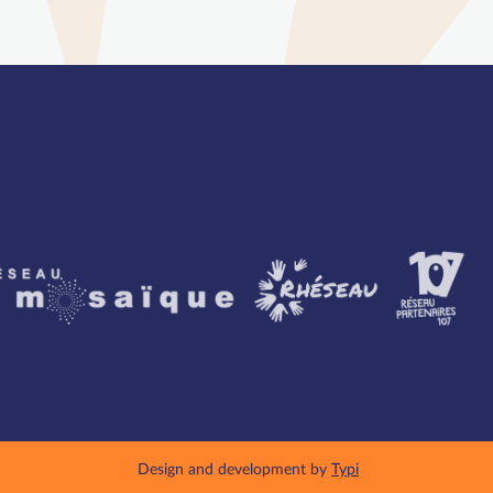
artenaires
Design and development by
Typi