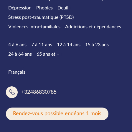
Dépression
Phobies
Deuil
Stress post-traumatique (PTSD)
Violences intra-familiales
Addictions et dépendances
Tranches d’âge
4 à 6 ans
7 à 11 ans
12 à 14 ans
15 à 23 ans
24 à 64 ans
65 ans et +
Langues parlées
Français
+32486830785
Rendez-vous possible endéans 1 mois