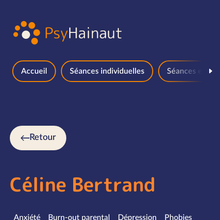
Aller au contenu
Accueil
Séances individuelles
Séances en gr
Retour
Céline Bertrand
Spécialités
Anxiété
Burn-out parental
Dépression
Phobies