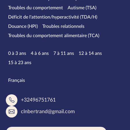
Troubles du comportement
Autisme (TSA)
Déficit de l'attention/hyperactivité (TDA/H)
Douance (HPI)
Troubles relationnels
Troubles du comportement alimentaire (TCA)
Tranches d’âge
0 à 3 ans
4 à 6 ans
7 à 11 ans
12 à 14 ans
15 à 23 ans
Langues parlées
Français
+32496751761
clnbertrand@gmail.com