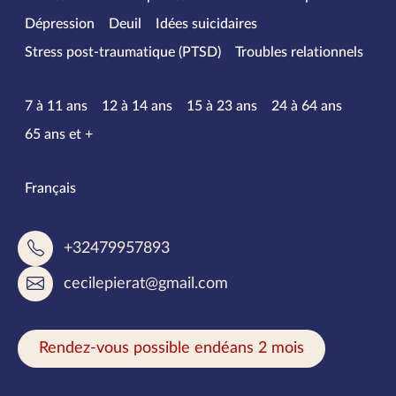
Dépression
Deuil
Idées suicidaires
Stress post-traumatique (PTSD)
Troubles relationnels
Tranches d’âge
7 à 11 ans
12 à 14 ans
15 à 23 ans
24 à 64 ans
65 ans et +
Langues parlées
Français
+32479957893
cecilepierat@gmail.com
Rendez-vous possible endéans 2 mois