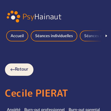
Aller au contenu
Accueil
Séances individuelles
Séances en gr
Retour
Cecile PIERAT
Spécialités
Anxiété
Burn-out professionnel
Burn-out parental