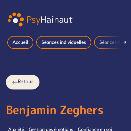
Aller au contenu
Accueil
Séances individuelles
Séances en gr
Retour
Benjamin Zeghers
Spécialités
Anxiété
Gestion des émotions
Confiance en soi