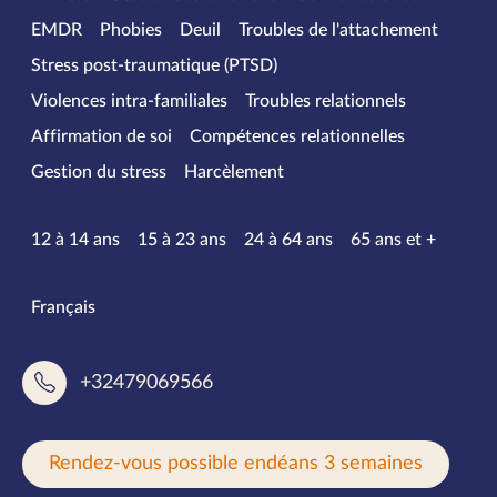
EMDR
Phobies
Deuil
Troubles de l'attachement
Stress post-traumatique (PTSD)
Violences intra-familiales
Troubles relationnels
Affirmation de soi
Compétences relationnelles
Gestion du stress
Harcèlement
Tranches d’âge
12 à 14 ans
15 à 23 ans
24 à 64 ans
65 ans et +
Langues parlées
Français
+32479069566
Rendez-vous possible endéans 3 semaines