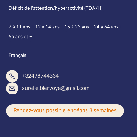
Déficit de l'attention/hyperactivité (TDA/H)
Tranches d’âge
7 à 11 ans
12 à 14 ans
15 à 23 ans
24 à 64 ans
65 ans et +
Langues parlées
Français
+32498744334
aurelie.biervoye@gmail.com
Rendez-vous possible endéans 3 semaines