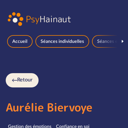
Aller au contenu
Accueil
Séances individuelles
Séances en gr
Retour
Aurélie Biervoye
Spécialités
Gestion des émotions
Confiance en soi