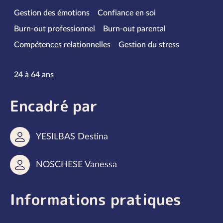
Spécialités
Gestion des émotions
Confiance en soi
Burn-out professionnel
Burn-out parental
Compétences relationnelles
Gestion du stress
Tranches d’âge
24 à 64 ans
Encadré par
YESILBAS Destina
NOSCHESE Vanessa
Informations pratiques