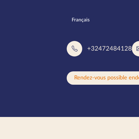
Langues pa
Français
+32472484128
Rendez-vous possible end