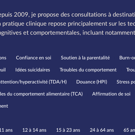
puis 2009, je propose des consultations à destinat
 pratique clinique repose principalement sur les te
ognitives et comportementales, incluant notamment
ons
Confiance en soi
Soutien à la parentalité
Burn-o
uil
Idées suicidaires
Troubles du comportement
Tro
'attention/hyperactivité (TDA/H)
Douance (HPI)
Stress p
les du comportement alimentaire (TCA)
Affirmation de soi
ment
’âge
11 ans
12 à 14 ans
15 à 23 ans
24 à 64 ans
65 an