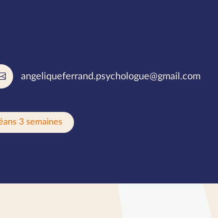
rlées
angeliqueferrand.psychologue@gmail.com
éans 3 semaines