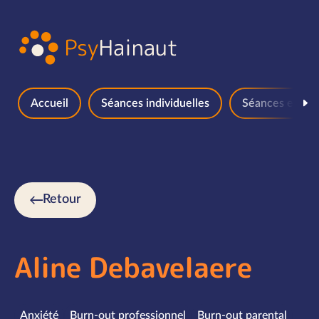
Aller au contenu
Accueil
Séances individuelles
Séances en gr
Retour
Aline Debavelaere
Spécialités
Anxiété
Burn-out professionnel
Burn-out parental