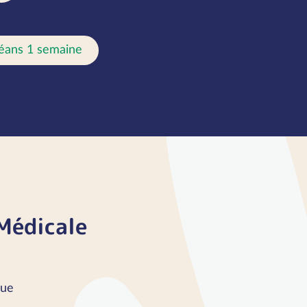
éans 1 semaine
Médicale
que