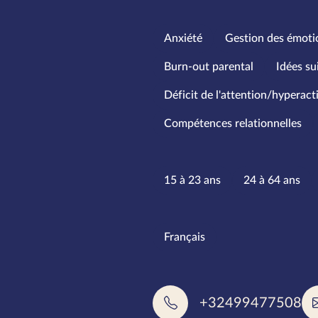
Spécialités
Anxiété
Gestion des émoti
Burn-out parental
Idées su
Déficit de l'attention/hyperact
Compétences relationnelles
Tranches d
15 à 23 ans
24 à 64 ans
Langues pa
Français
+32499477508