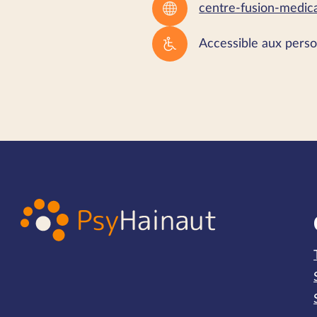
centre-fusion-medic
Accessible aux perso