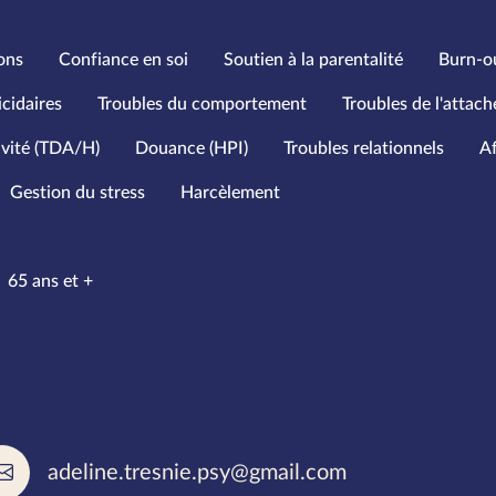
ons
Confiance en soi
Soutien à la parentalité
Burn-o
icidaires
Troubles du comportement
Troubles de l'attac
ivité (TDA/H)
Douance (HPI)
Troubles relationnels
Af
Gestion du stress
Harcèlement
’âge
65 ans et +
rlées
adeline.tresnie.psy@gmail.com