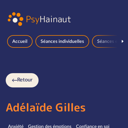
Aller au contenu
Accueil
Séances individuelles
Séances en gr
Retour
Adélaïde Gilles
Spécialités
Anxiété
Gestion des émotions
Confiance en soi