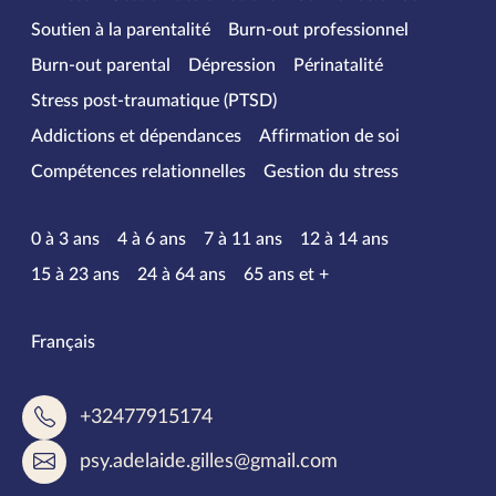
Soutien à la parentalité
Burn-out professionnel
Burn-out parental
Dépression
Périnatalité
Stress post-traumatique (PTSD)
Addictions et dépendances
Affirmation de soi
Compétences relationnelles
Gestion du stress
Tranches d’âge
0 à 3 ans
4 à 6 ans
7 à 11 ans
12 à 14 ans
15 à 23 ans
24 à 64 ans
65 ans et +
Langues parlées
Français
+32477915174
psy.adelaide.gilles@gmail.com